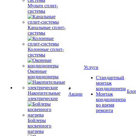
Мульти сплит-
системы
Канальные сплит-
системы
Колонные сплит-
системы
Услуги
Оконные
кондиционеры
Стандартный
монтаж
кондиционера
Бло
Накопительные
Акции
Монтаж
электрические
кондиционера
во время
ремонта
Бойлеры
косвенного
нагрева