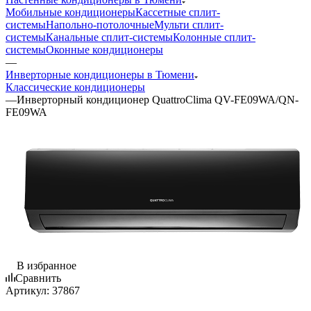
Мобильные кондиционеры
Кассетные сплит-
системы
Напольно-потолочные
Мульти сплит-
системы
Канальные сплит-системы
Колонные сплит-
системы
Оконные кондиционеры
—
Инверторные кондиционеры в Тюмени
Классические кондиционеры
—
Инверторный кондиционер QuattroClima QV-FE09WA/QN-
FE09WA
В избранное
Сравнить
Артикул:
37867