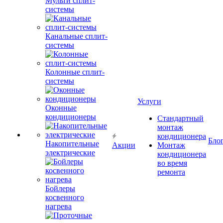
Мульти сплит-
системы
Канальные сплит-
системы
Колонные сплит-
системы
Услуги
Оконные
кондиционеры
Стандартный
монтаж
кондиционера
Бло
Накопительные
Акции
Монтаж
электрические
кондиционера
во время
ремонта
Бойлеры
косвенного
нагрева