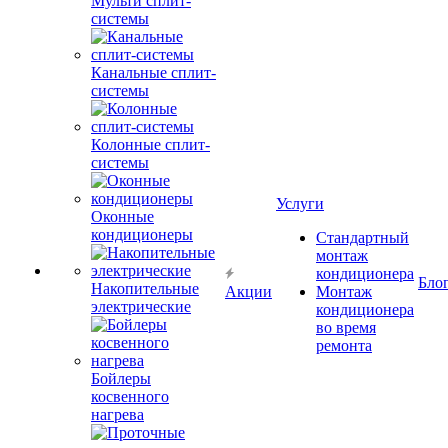
Мульти сплит-
системы
Канальные сплит-
системы
Колонные сплит-
системы
Услуги
Оконные
кондиционеры
Стандартный
монтаж
кондиционера
Бло
Накопительные
Акции
Монтаж
электрические
кондиционера
во время
ремонта
Бойлеры
косвенного
нагрева