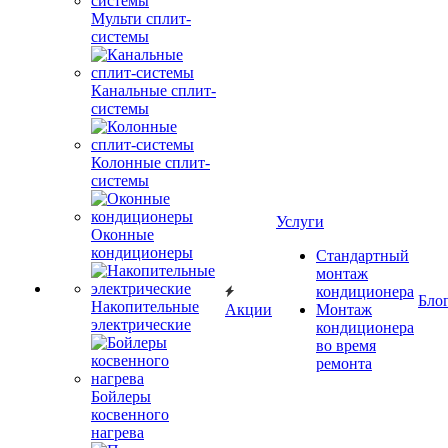
Мульти сплит-
системы
Канальные сплит-
системы
Колонные сплит-
системы
Услуги
Оконные
кондиционеры
Стандартный
монтаж
кондиционера
Бло
Накопительные
Акции
Монтаж
электрические
кондиционера
во время
ремонта
Бойлеры
косвенного
нагрева