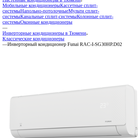
Мобильные кондиционеры
Кассетные сплит-
системы
Напольно-потолочные
Мульти сплит-
системы
Канальные сплит-системы
Колонные сплит-
системы
Оконные кондиционеры
—
Инверторные кондиционеры в Тюмени
Классические кондиционеры
—
Инверторный кондиционер Funai RAC-I-SG30HP.D02