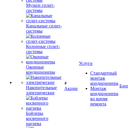
Мульти сплит-
системы
Канальные сплит-
системы
Колонные сплит-
системы
Услуги
Оконные
кондиционеры
Стандартный
монтаж
кондиционера
Бло
Накопительные
Акции
Монтаж
электрические
кондиционера
во время
ремонта
Бойлеры
косвенного
нагрева