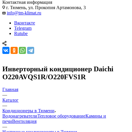
Контактная информация
г. Тюмень, ул. Прокопия Артамонова, 3
info@tm-klimat.ru
Вконтакте
Telegram
Rutube
Инверторный кондиционер Daichi
O220AVQS1R/O220FVS1R
Главная
—
Каталог
—
Кондиционеры в Тюмени
Водонагреватели
Тепловое оборудование
Камины и
печи
Вентиляция
—
Настенные кондиционеры в Тюмени