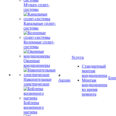
Мульти сплит-
системы
Канальные сплит-
системы
Колонные сплит-
системы
Услуги
Оконные
кондиционеры
Стандартный
монтаж
кондиционера
Бло
Накопительные
Акции
Монтаж
электрические
кондиционера
во время
ремонта
Бойлеры
косвенного
нагрева