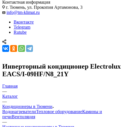
Контактная информация
г. Тюмень, ул. Прокопия Артамонова, 3
info@tm-klimat.ru
Вконтакте
Telegram
Rutube
Инверторный кондиционер Electrolux
EACS/I-09HF/N8_21Y
Главная
—
Каталог
—
Кондиционеры в Тюмени
Водонагреватели
Тепловое оборудование
Камины и
печи
Вентиляция
—
Настенные кондиционеры в Тюмени