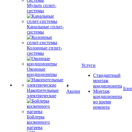
Мульти сплит-
системы
Канальные сплит-
системы
Колонные сплит-
системы
Услуги
Оконные
кондиционеры
Стандартный
монтаж
кондиционера
Бло
Накопительные
Акции
Монтаж
электрические
кондиционера
во время
ремонта
Бойлеры
косвенного
нагрева