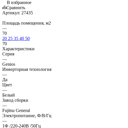
В избранное
Сравнить
Артикул:
27435
Площадь помещения, м2
—
70
20
25
35
40
50
70
Характеристики
Серия
—
Genios
Инверторная технология
—
Да
Цвет
—
Белый
Завод сборки
—
Fujitsu General
Электропитание, Ф/В/Гц
—
1Ф /220-240В /50Гц