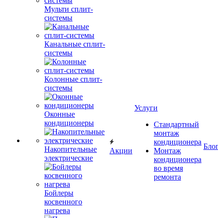
Мульти сплит-
системы
Канальные сплит-
системы
Колонные сплит-
системы
Услуги
Оконные
кондиционеры
Стандартный
монтаж
кондиционера
Бло
Накопительные
Акции
Монтаж
электрические
кондиционера
во время
ремонта
Бойлеры
косвенного
нагрева