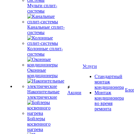
Мульти сплит-
системы
Канальные сплит-
системы
Колонные сплит-
системы
Услуги
Оконные
кондиционеры
Стандартный
монтаж
кондиционера
Бло
Накопительные
Акции
Монтаж
электрические
кондиционера
во время
ремонта
Бойлеры
косвенного
нагрева