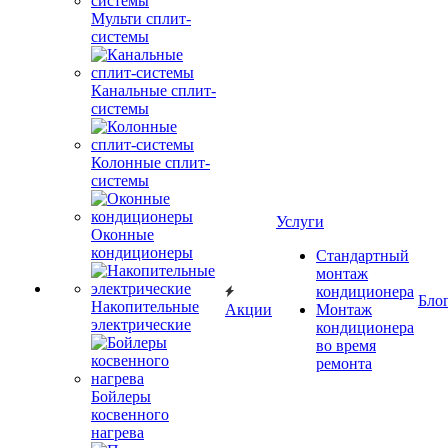
Мульти сплит-
системы
Канальные сплит-
системы
Колонные сплит-
системы
Услуги
Оконные
кондиционеры
Стандартный
монтаж
кондиционера
Бло
Накопительные
Акции
Монтаж
электрические
кондиционера
во время
ремонта
Бойлеры
косвенного
нагрева