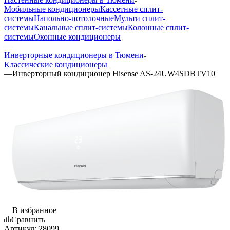
Мобильные кондиционеры
Кассетные сплит-
системы
Напольно-потолочные
Мульти сплит-
системы
Канальные сплит-системы
Колонные сплит-
системы
Оконные кондиционеры
—
Инверторные кондиционеры в Тюмени
Классические кондиционеры
—
Инверторный кондиционер Hisense AS-24UW4SDBTV10
В избранное
Сравнить
Артикул:
28099