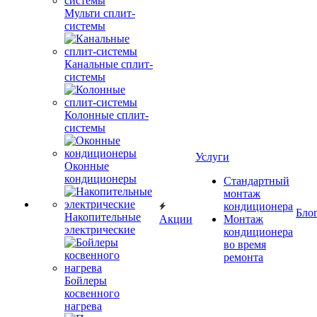
Мульти сплит-
системы
Канальные сплит-
системы
Колонные сплит-
системы
Услуги
Оконные
кондиционеры
Стандартный
монтаж
кондиционера
Бло
Накопительные
Акции
Монтаж
электрические
кондиционера
во время
ремонта
Бойлеры
косвенного
нагрева