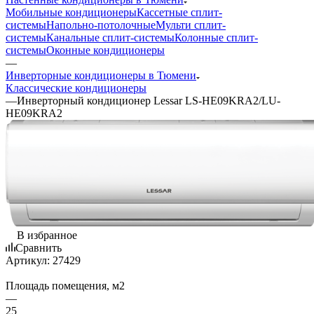
Мобильные кондиционеры
Кассетные сплит-
системы
Напольно-потолочные
Мульти сплит-
системы
Канальные сплит-системы
Колонные сплит-
системы
Оконные кондиционеры
—
Инверторные кондиционеры в Тюмени
Классические кондиционеры
—
Инверторный кондиционер Lessar LS-HE09KRA2/LU-
HE09KRA2
В избранное
Сравнить
Артикул:
27429
Площадь помещения, м2
—
25