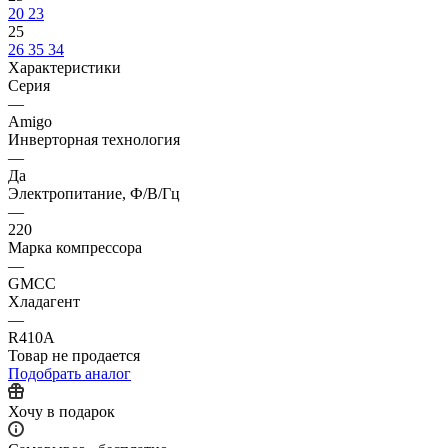
20
23
25
26
35
34
Характеристики
Серия
—
Amigo
Инверторная технология
—
Да
Электропитание, Ф/В/Гц
—
220
Марка компрессора
—
GMCC
Хладагент
—
R410A
Товар не продается
Подобрать аналог
Хочу в подарок