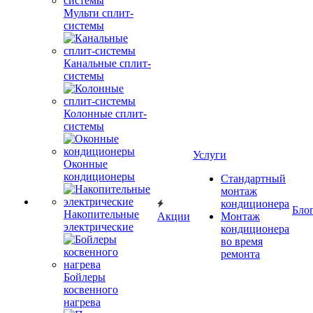
Мульти сплит-
системы
Канальные сплит-
системы
Колонные сплит-
системы
Услуги
Оконные
кондиционеры
Стандартный
монтаж
кондиционера
Бло
Накопительные
Акции
Монтаж
электрические
кондиционера
во время
ремонта
Бойлеры
косвенного
нагрева