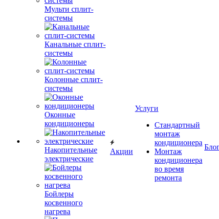
Мульти сплит-
системы
Канальные сплит-
системы
Колонные сплит-
системы
Услуги
Оконные
кондиционеры
Стандартный
монтаж
кондиционера
Бло
Накопительные
Акции
Монтаж
электрические
кондиционера
во время
ремонта
Бойлеры
косвенного
нагрева