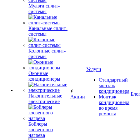
Мульти сплит-
системы
Канальные сплит-
системы
Колонные сплит-
системы
Услуги
Оконные
кондиционеры
Стандартный
монтаж
кондиционера
Бло
Накопительные
Акции
Монтаж
электрические
кондиционера
во время
ремонта
Бойлеры
косвенного
нагрева