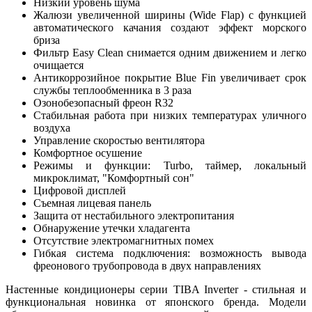
Низкий уровень шума
Жалюзи увеличенной ширины (Wide Flap) с функцией
автоматического качания со
здают эффект морского
бриза
Фильтр Easy Clean снимается одним движением и легко
очищается
Антикоррозийное покрытие Blue Fin увеличивает срок
службы теплообменника в 3 раза
Озонобезопасный фреон R32
Стабильная работа при низких температурах уличного
воздуха
Управление скоростью вентилятора
Комфортное осушение
Режимы и функции: Turbo, таймер, локальный
микроклимат, "Комфортный сон"
Цифровой дисплей
Съемная лицевая панель
Защита от нестабильного электропитания
Обнаружение утечки хладагента
Отсутствие электромагнитных помех
Гибкая система подключения
: возможность вывода
фреонового трубопровода в двух направлениях
Настенные кондиционеры серии TIBA Inverter - стильная и
функциональная новинка от японского бренда. Модели