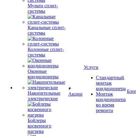
Мульти сплит-
системы
Канальные сплит-
системы
Колонные сплит-
системы
Услуги
Оконные
кондиционеры
Стандартный
монтаж
кондиционера
Бло
Накопительные
Акции
Монтаж
электрические
кондиционера
во время
ремонта
Бойлеры
косвенного
нагрева