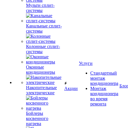
Мульти сплит-
системы
Канальные сплит-
системы
Колонные сплит-
системы
Услуги
Оконные
кондиционеры
Стандартный
монтаж
кондиционера
Бло
Накопительные
Акции
Монтаж
электрические
кондиционера
во время
ремонта
Бойлеры
косвенного
нагрева