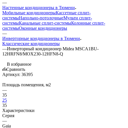
—
Настенные кондиционеры в Тюмени
Мобильные кондиционеры
Кассетные сплит-
системы
Напольно-потолочные
Мульти сплит-
системы
Канальные сплит-системы
Колонные сплит-
системы
Оконные кондиционеры
—
Инверторные кондиционеры в Тюмени
Классические кондиционеры
—
Инверторный кондиционер Midea MSCA1BU-
12HRFN8/MOX230-12HFN8-Q
В избранное
Сравнить
Артикул:
36395
Площадь помещения, м2
—
35
25
35
Характеристики
Серия
—
Gaia