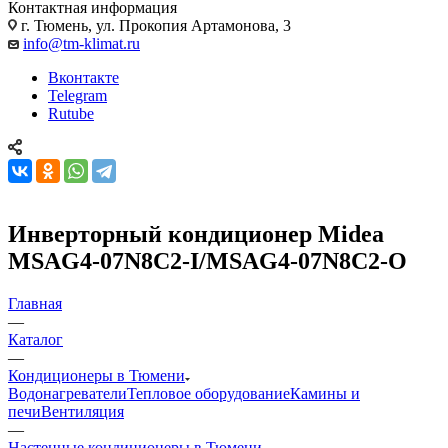
Контактная информация
г. Тюмень, ул. Прокопия Артамонова, 3
info@tm-klimat.ru
Вконтакте
Telegram
Rutube
Инверторный кондиционер Midea
MSAG4-07N8C2-I/MSAG4-07N8C2-O
Главная
—
Каталог
—
Кондиционеры в Тюмени
Водонагреватели
Тепловое оборудование
Камины и
печи
Вентиляция
—
Настенные кондиционеры в Тюмени