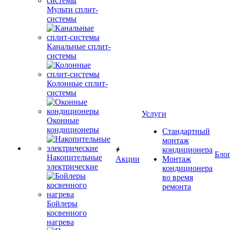
Мульти сплит-
системы
Канальные сплит-
системы
Колонные сплит-
системы
Услуги
Оконные
кондиционеры
Стандартный
монтаж
кондиционера
Бло
Накопительные
Акции
Монтаж
электрические
кондиционера
во время
ремонта
Бойлеры
косвенного
нагрева