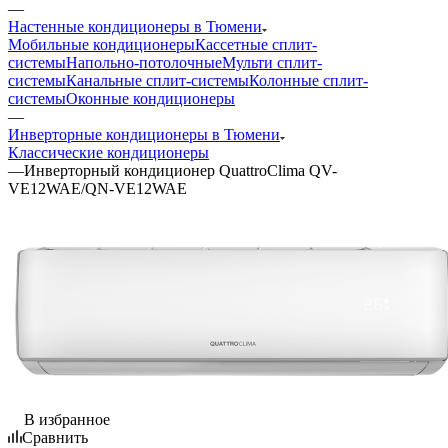
—
Настенные кондиционеры в Тюмени
Мобильные кондиционеры
Кассетные сплит-
системы
Напольно-потолочные
Мульти сплит-
системы
Канальные сплит-системы
Колонные сплит-
системы
Оконные кондиционеры
—
Инверторные кондиционеры в Тюмени
Классические кондиционеры
—
Инверторный кондиционер QuattroClima QV-
VE12WAE/QN-VE12WAE
В избранное
Сравнить