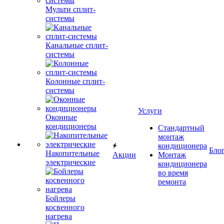
Мульти сплит-
системы
Канальные сплит-
системы
Колонные сплит-
системы
Услуги
Оконные
кондиционеры
Стандартный
монтаж
кондиционера
Бло
Накопительные
Акции
Монтаж
электрические
кондиционера
во время
ремонта
Бойлеры
косвенного
нагрева