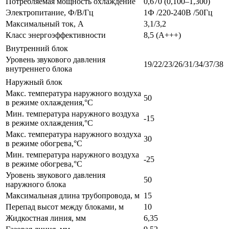
Потребляемая мощность охлаждение
0,670 (0,100–1,300)
Электропитание, Ф/В/Гц
1Ф /220-240В /50Гц
Максимальный ток, А
3,1/3,2
Класс энергоэффективности
8,5 (A+++)
Внутренний блок
Уровень звукового давления
19/22/23/26/31/34/37/38
внутреннего блока
Наружный блок
Макс. температура наружного воздуха
50
в режиме охлаждения,°С
Мин. температура наружного воздуха
-15
в режиме охлаждения,°С
Макс. температура наружного воздуха
30
в режиме обогрева,°С
Мин. температура наружного воздуха
-25
в режиме обогрева,°С
Уровень звукового давления
50
наружного блока
Максимальная длина трубопровода, м
15
Перепад высот между блоками, м
10
Жидкостная линия, мм
6,35