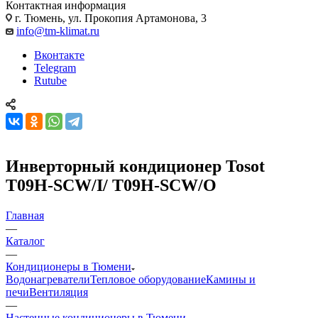
Контактная информация
г. Тюмень, ул. Прокопия Артамонова, 3
info@tm-klimat.ru
Вконтакте
Telegram
Rutube
Инверторный кондиционер Tosot
T09H-SCW/I/ T09H-SCW/O
Главная
—
Каталог
—
Кондиционеры в Тюмени
Водонагреватели
Тепловое оборудование
Камины и
печи
Вентиляция
—
Настенные кондиционеры в Тюмени