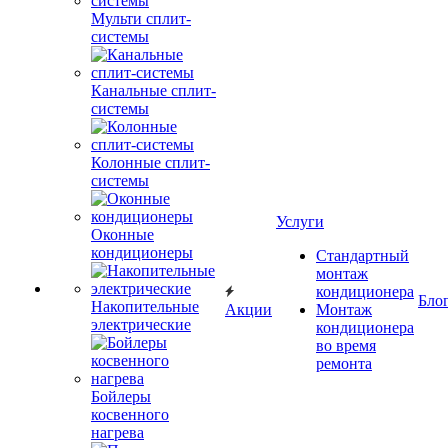
Мульти сплит-
системы
Канальные сплит-
системы
Колонные сплит-
системы
Услуги
Оконные
кондиционеры
Стандартный
монтаж
кондиционера
Бло
Накопительные
Акции
Монтаж
электрические
кондиционера
во время
ремонта
Бойлеры
косвенного
нагрева