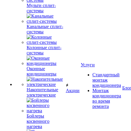
Мульти сплит-
системы
Канальные сплит-
системы
Колонные сплит-
системы
Услуги
Оконные
кондиционеры
Стандартный
монтаж
кондиционера
Бло
Накопительные
Акции
Монтаж
электрические
кондиционера
во время
ремонта
Бойлеры
косвенного
нагрева