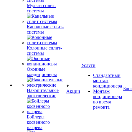
Мульти сплит-
системы
Канальные сплит-
системы
Колонные сплит-
системы
Услуги
Оконные
кондиционеры
Стандартный
монтаж
кондиционера
Бло
Накопительные
Акции
Монтаж
электрические
кондиционера
во время
ремонта
Бойлеры
косвенного
нагрева