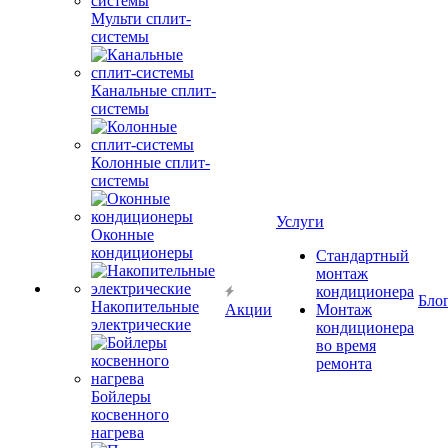
Мульти сплит-
системы
Канальные сплит-
системы
Колонные сплит-
системы
Услуги
Оконные
кондиционеры
Стандартный
монтаж
кондиционера
Бло
Накопительные
Акции
Монтаж
электрические
кондиционера
во время
ремонта
Бойлеры
косвенного
нагрева