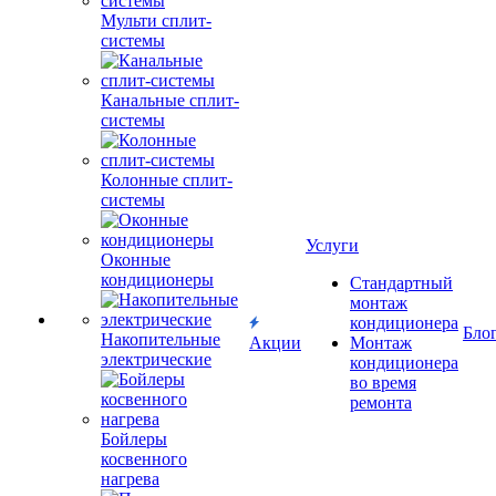
Мульти сплит-
системы
Канальные сплит-
системы
Колонные сплит-
системы
Услуги
Оконные
кондиционеры
Стандартный
монтаж
кондиционера
Бло
Накопительные
Акции
Монтаж
электрические
кондиционера
во время
ремонта
Бойлеры
косвенного
нагрева